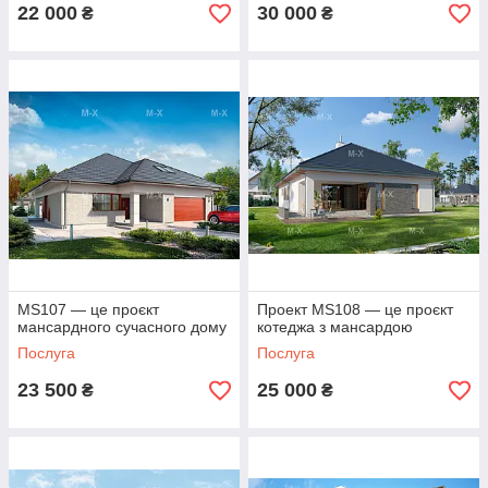
22 000
30 000
₴
₴
MS107 — це проєкт
Проект МS108 — це проєкт
мансардного сучасного дому
котеджа з мансардою
Послуга
Послуга
23 500
25 000
₴
₴