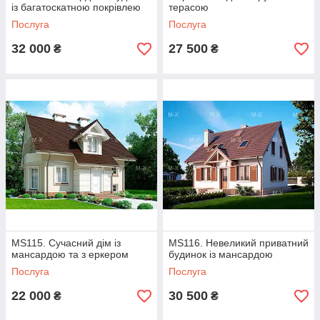
із багатоскатною покрівлею
терасою
Послуга
Послуга
32 000
27 500
₴
₴
MS115. Сучасний дім із
MS116. Невеликий приватний
мансардою та з еркером
будинок із мансардою
Послуга
Послуга
22 000
30 500
₴
₴