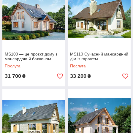
MS109 — це проєкт дому з
MS110 Сучасний мансардний
мансардою й балконом
дім із гаражем
Послуга
Послуга
31 700
33 200
₴
₴