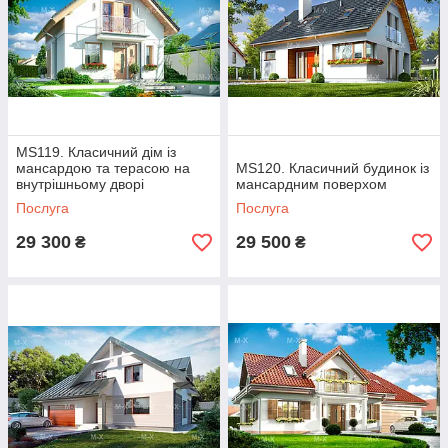
MS119. Класичний дім із
мансардою та терасою на
MS120. Класичний будинок із
внутрішньому дворі
мансардним поверхом
Послуга
Послуга
29 300
29 500
₴
₴