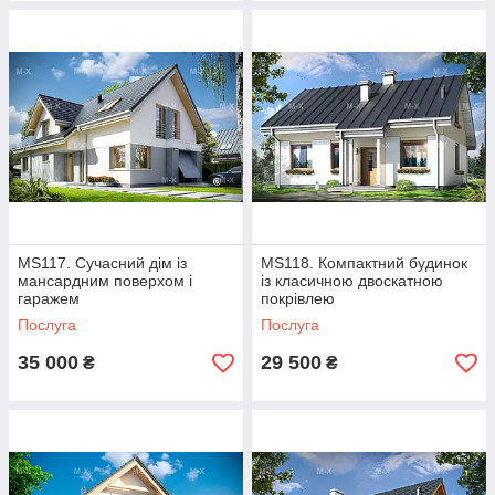
MS117. Сучасний дім із
MS118. Компактний будинок
мансардним поверхом і
із класичною двоскатною
гаражем
покрівлею
Послуга
Послуга
35 000
29 500
₴
₴