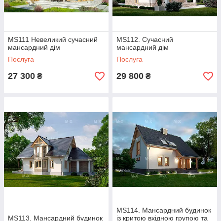
MS111 Невеликий сучасний
MS112. Сучасний
мансардний дім
мансардний дім
Послуга
Послуга
27 300
29 800
₴
₴
MS114. Мансардний будинок
MS113. Мансардний будинок
із критою вхідною групою та