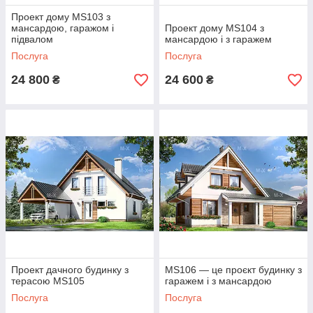
Проект дому MS103 з
мансардою, гаражом і
Проект дому MS104 з
підвалом
мансардою і з гаражем
Послуга
Послуга
24 800
24 600
₴
₴
Проект дачного будинку з
МS106 — це проєкт будинку з
терасою MS105
гаражем і з мансардою
Послуга
Послуга