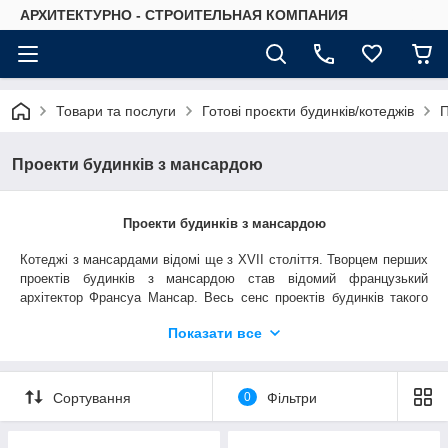
АРХИТЕКТУРНО - СТРОИТЕЛЬНАЯ КОМПАНИЯ
Товари та послуги
Готові проєкти будинків/котеджів
П
Проекти будинків з мансардою
Проекти будинків з мансардою
Котеджі з мансардами відомі
ще з
XVII
століття. Творцем перших
проектів будинків з мансардою став відомий французький
архітектор Франсуа Мансар. Весь сенс проектів будинків такого
типу – повноцінне використання вільного об'єму під покрівлею. З
Показати все
тих пір
проекти будинків з мансардою
не втратили
популярності, так як є раціональними і зручними.
Проекти в нашому каталозі ретельно опрацьовані фахівцями і є
Сортування
0
Фільтри
оптимальними.
Будинок з мансардою
по функціональності - це
відмінний компроміс між
одноповерховим будинком
і проектом
двох поверхового будинку
. Житлова площа буде більше, але