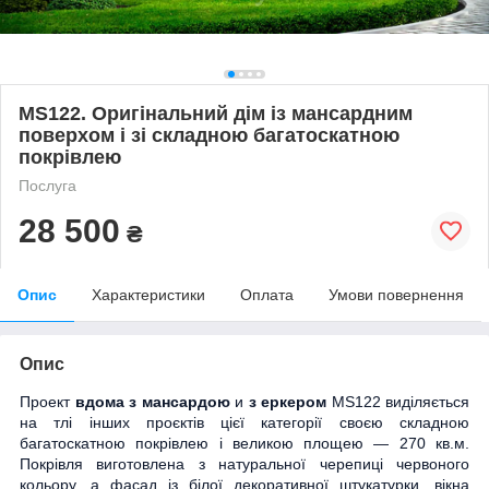
MS122. Оригінальний дім із мансардним
поверхом і зі складною багатоскатною
покрівлею
Послуга
28 500
₴
Опис
Характеристики
Оплата
Умови повернення
Опис
Проект
вдома з мансардою
и
з еркером
МS122 виділяється
на тлі інших проєктів цієї категорії своєю складною
багатоскатною покрівлею і великою площею — 270 кв.м.
Покрівля виготовлена з натуральної черепиці червоного
кольору, а фасад із білої декоративної штукатурки, вікна