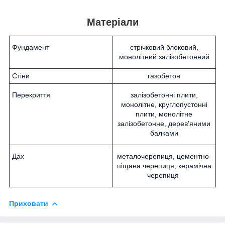
Матеріали
Фундамент
стрічковий блоковий,
монолітний залізобетонний
Стіни
газобетон
Перекриття
залізобетонні плити,
монолітне, круглопустонні
плити, монолітне
залізобетонне, дерев'яними
балками
Дах
металочерепиця, цементно-
піщана черепиця, керамічна
черепиця
Приховати