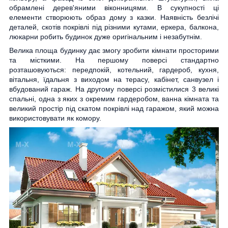
обрамлені дерев'яними віконницями. В сукупності ці
елементи створюють образ дому з казки. Наявність безлічі
деталей, скотів покрівлі під різними кутами, еркера, балкона,
люкарни робить будинок дуже оригінальним і незабутнім.
Велика площа будинку дає змогу зробити кімнати просторими
та місткими. На першому поверсі стандартно
розташовуються: передпокій, котельний, гардероб, кухня,
вітальня, їдальня з виходом на терасу, кабінет, санвузел і
вбудований гараж. На другому поверсі розмістилися 3 великі
спальні, одна з яких з окремим гардеробом, ванна кімната та
великий простір під скатом покрівлі над гаражом, який можна
використовувати як комору.