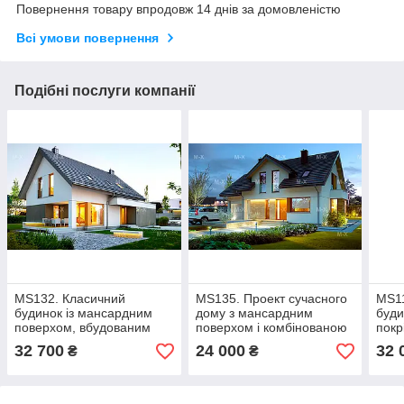
Повернення товару впродовж 14 днів за домовленістю
Всі умови повернення
Подібні послуги компанії
MS132. Класичний
MS135. Проект сучасного
MS1
будинок із мансардним
дому з мансардним
буди
поверхом, вбудованим
поверхом і комбінованою
покр
гаражем і терасою
облицюванням
32 700
24 000
32 
₴
₴