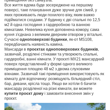
приміщення без санвузла.
Все життя вдома буде зосереджене на першому
поверсі, таке планування дуже зручне для сімей, у
яких проживають люди похилого віку, яким важко
підійматися сходами. У будинку є дві спальні по 12,5
м2 й одна господиня з гардеробною та ванною
кімнатами. Невелика кухня доповнена комору, сама
кухня з'єднана з великим дверним отвором у вітальні.
Сучасні
одноповерхові будинки
, як-от МS108,
передбачають наявність каміна.
Мансарди в
проєктах одноповерхових будинків
,
зазвичай, розділені стінками та утворюють спальні,
гардеробні, ванні кімнати. У проєкті MX21 мансардний
поверх представлений у формі одного великого
приміщення площею 48 м2 з двома слуховими
вікнами. Зазвичай такі приміщення використовують як
кімнату для відпочинку: розміщують більярдний стіл,
бар, дивани, крісла тощо. Якщо ви хотіли б бачити
мансарду розділеної на різні кімнати, ви можете
купити проєкт дому
і замовити внесення змін у
проєкт.