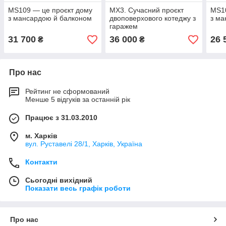
MS109 — це проєкт дому
MX3. Сучасний проєкт
МS10
з мансардою й балконом
двоповерхового котеджу з
з ма
гаражем
31 700
36 000
26 
₴
₴
Про нас
Рейтинг не сформований
Менше 5 відгуків за останній рік
Працює з 31.03.2010
м. Харків
вул. Руставелі 28/1, Харків, Україна
Контакти
Сьогодні вихідний
Показати весь графік роботи
Про нас