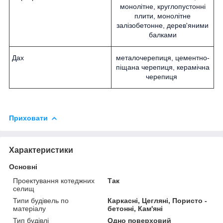
монолітне, круглопустонні
плити, монолітне
залізобетонне, дерев'яними
балками
Дах
металочерепиця, цементно-
піщана черепиця, керамічна
черепиця
Приховати
Характеристики
Основні
Проектування котеджних
Так
селищ
Типи будівель по
Каркасні, Цегляні, Пористо -
матеріалу
бетонні, Кам'яні
Тип будівлі
Одно поверховий