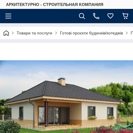
АРХИТЕКТУРНО - СТРОИТЕЛЬНАЯ КОМПАНИЯ
Товари та послуги
Готові проєкти будинків/котеджів
П