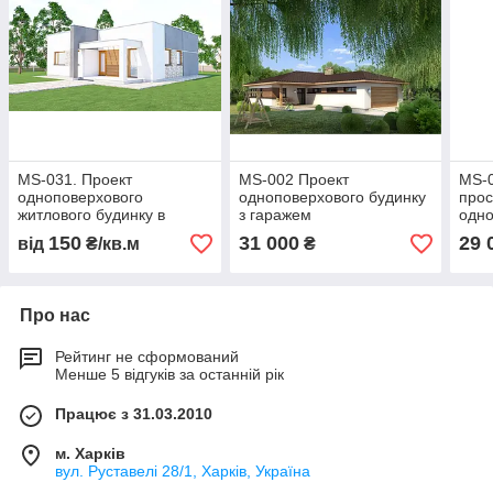
MS-031. Проект
MS-002 Проект
MS-
одноповерхового
одноповерхового будинку
прос
житлового будинку в
з гаражем
одно
сучасному стилі.
з га
150
31 000
29 
від
₴/кв.м
₴
Про нас
Рейтинг не сформований
Менше 5 відгуків за останній рік
Працює з 31.03.2010
м. Харків
вул. Руставелі 28/1, Харків, Україна