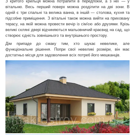
З критого крильця можна потрапити в передпокій, а з неї — у
вітальню. Весь перший поверх можна розділити на дві зони. В
одній є три спальні та велика ванна, в іншій — столова, кухня та
підсобне приміщення. З вітальні також можна вийти на приховану
терасу, на якій можна провести вечір із сім'єю або друзями. Крізь
великі скляні двері відчиняються мальовничий краєвид на сад, що
створює єдність зовнішнього та внутрішнього простору.
Дім припаде до смаку тим, хто шукає невелике, але
функціональне рішення. Попри свої невеликі розміри, він має
достатньо місця для задоволення всіх потреб його мешканців.