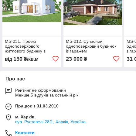
MS-031. Проект
MS-012. Сучасний
MS-
одноповерхового
одноповерховий будинок
одно
житлового будинку в
із гаражем
з га
сучасному стилі.
150
23 000
31 
від
₴/кв.м
₴
Про нас
Рейтинг не сформований
Менше 5 відгуків за останній рік
Працює з 31.03.2010
м. Харків
вул. Руставелі 28/1, Харків, Україна
Контакти