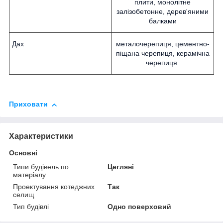
плити, монолітне
залізобетонне, дерев'яними
балками
Дах
металочерепиця, цементно-
піщана черепиця, керамічна
черепиця
Приховати
Характеристики
Основні
Типи будівель по
Цегляні
матеріалу
Проектування котеджних
Так
селищ
Тип будівлі
Одно поверховий