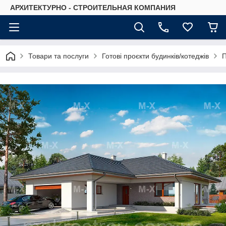
АРХИТЕКТУРНО - СТРОИТЕЛЬНАЯ КОМПАНИЯ
Товари та послуги
Готові проєкти будинків/котеджів
П