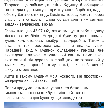
оздобленням із червоного дерева та сірого каменю.
Терраса, що займає дві стіни будинку й обладнана
зоною для відпочинку та приготування барбекю, надає
об'єкту багатого вигляду. Вихід на терасу лежить через
вітальню, яка вдень наповнюється сонячним світлом
завдяки величезним вікнам.
Гараж площею 43,97 м
2
, легко вміщує в себе відразу
кілька автомобілів. Усередині будинку розташована
кухня, хол, столова, тамбур і гардеробна. Також є
вітальня, три просторих спальні та два санвузли.
Парадний вхід у будинок обладнаний ґанком, яке
викладено плиткою імітувальний камінь. Рами вікон
виготовлені під дерево, а сірий дах, виготовлений у
класичному європейському стилі, не позбавлений
шику та стриманості.
Жити в такому будинку мрія кожного, він просторий,
комфортабельний і затишний.
Попри продуманість планування, за бажанням
замовника проєкт може бути змінений, але це
позначиться на ціні будинку, що відводиться.