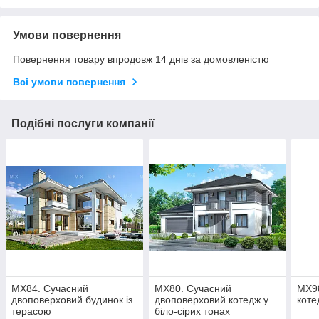
Умови повернення
Повернення товару впродовж 14 днів за домовленістю
Всі умови повернення
Подібні послуги компанії
MX84. Сучасний
MX80. Сучасний
MX98
двоповерховий будинок із
двоповерховий котедж у
коте
терасою
біло-сірих тонах