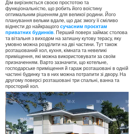
Дім вирізняється своєю простотою та
функціональністю, що робить його воістину
оптимальним рішенням для великої родини. Його
планування вельми вдале, що дає змогу її сміливо
віднести до найкращого
сучасним проєктам
приватних будинків
.
Перший поверх займає столова
та вітальня з виходом на затишну кутову терасу, яку
умовно можна розділити на дві частини. Тут також
розташований хол, кухня, кімната та невеликі
приміщення, які можна використовувати за своїм
призначенням. Варто зазначити, що котельне,
господарське приміщення й гараж розташовані в одній
частині будинку та в них можна потрапити зі двору. На
другому поверсі розташовані три спальні, ванна та
просторий хол.