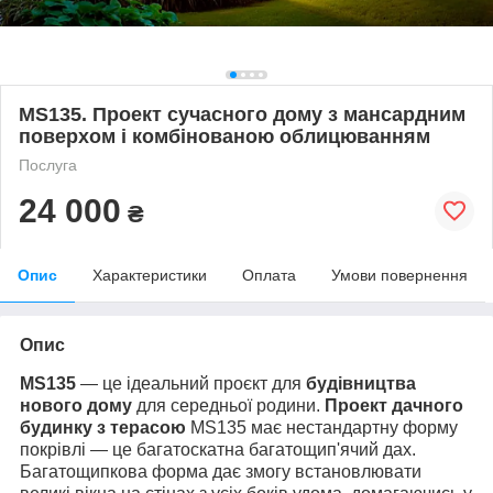
MS135. Проект сучасного дому з мансардним
поверхом і комбінованою облицюванням
Послуга
24 000
₴
Опис
Характеристики
Оплата
Умови повернення
Опис
МS135
— це ідеальний проєкт для
будівництва
нового дому
для середньої родини.
Проект дачного
будинку з терасою
МS135 має нестандартну форму
покрівлі — це багатоскатна багатощип'ячий дах.
Багатощипкова форма дає змогу встановлювати