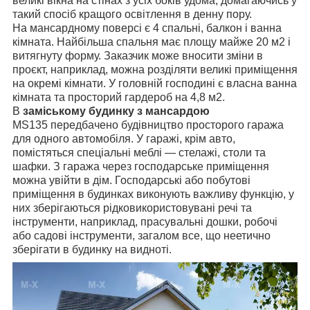
великі вікна на стінах з усіх боків удома, домагаючись у
такий спосіб кращого освітлення в денну пору.
На мансардному поверсі є 4 спальні, балкон і ванна
кімната. Найбільша спальня має площу майже 20 м2 і
витягнуту форму. Заказчик може вносити зміни в
проєкт, наприклад, можна розділяти великі приміщення
на окремі кімнати. У головній господині є власна ванна
кімната та просторий гардероб на 4,8 м2.
В
заміському будинку з мансардою
МS135 передбачено будівництво просторого гаража
для одного автомобіля. У гаражі, крім авто,
помістяться спеціальні меблі — стелажі, столи та
шафки. З гаража через господарське приміщення
можна увійти в дім. Господарські або побутові
приміщення в будинках виконують важливу функцію, у
них зберігаються рідковикористовувані речі та
інструменти, наприклад, прасувальні дошки, робочі
або садові інструменти, загалом все, що неетично
зберігати в будинку на видноті.