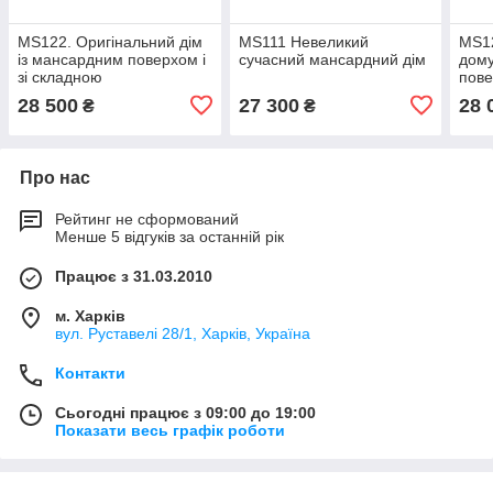
MS122. Оригінальний дім
MS111 Невеликий
MS12
із мансардним поверхом і
сучасний мансардний дім
дому
зі складною
пов
багатоскатною покрівлею
28 500
27 300
28 
₴
₴
Про нас
Рейтинг не сформований
Менше 5 відгуків за останній рік
Працює з 31.03.2010
м. Харків
вул. Руставелі 28/1, Харків, Україна
Контакти
Сьогодні працює з 09:00 до 19:00
Показати весь графік роботи