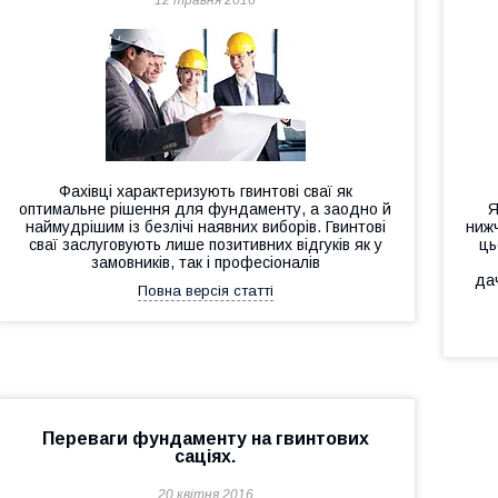
12 травня 2016
Фахівці характеризують гвинтові сваї як
оптимальне рішення для фундаменту, а заодно й
Я
наймудрішим із безлічі наявних виборів. Гвинтові
ниж
сваї заслуговують лише позитивних відгуків як у
ць
замовників, так і професіоналів
дач
Повна версія статті
Переваги фундаменту на гвинтових
саціях.
20 квітня 2016