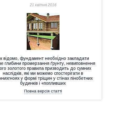
21 квітня 2016
к відомо, фундамент необхідно закладати
че глибини промерзання ґрунту, невиповнення
ого золотого правила призводить до сумних
наслідків, які ми можемо спостерігати в
нихгноях у формі тріщин у стінах пінобетних
будинків і «попливших
Повна версія статті