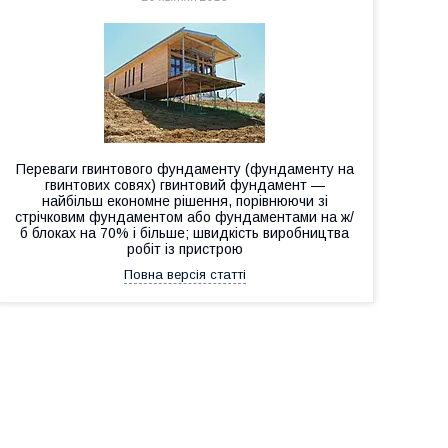
Переваги гвинтового фундаменту (фундаменту на
гвинтових совях) гвинтовий фундамент —
найбільш економне рішення, порівнюючи зі
стрічковим фундаментом або фундаментами на ж/
б блоках на 70% і більше; швидкість виробництва
робіт із пристрою
Повна версія статті